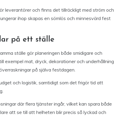
för leverantörer och finns det tillräckligt med ström och
 fungerar ihop skapas en sömlös och minnesvärd fest
ar på ett ställe
 samma ställe gör planeringen både smidigare och
till exempel mat, dryck, dekorationer och underhållning
överraskningar på själva festdagen.
dget och logistik, samtidigt som det frigör tid att
g.
ingar där flera tjänster ingår, vilket kan spara både
are att se till att helheten blir precis så lyckad och