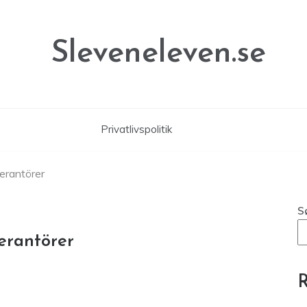
Sleveneleven.se
Privatlivspolitik
erantörer
S
erantörer
R