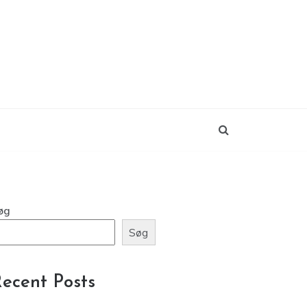
øg
Søg
ecent Posts