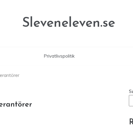
Sleveneleven.se
Privatlivspolitik
erantörer
S
erantörer
R