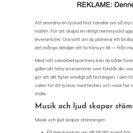
Att anordna en lyckad fest handlar om så myck
maten. För att skapa en riktigt minnesvärd upp
leverantörer. Oavsett om du planerar ett bröll
det många detaljer att ta hänsyn till — från musi
Med rätt samarbetspartners kan du både förenkl
gäller att hitta leverantörer som förstår din v
gör att allt flyter smidigt på festdagen. I den 
valen för att lyckas med festen, och visar hur
ställe.
Musik och ljud skapar stä
Musik och ljud skapar stämningen
Få mer
kunskap om allt till ditt event här