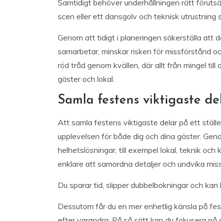
Samtidigt behöver underhållningen rätt förutsät
scen eller ett dansgolv och teknisk utrustning 
Genom att tidigt i planeringen säkerställa att
samarbetar, minskar risken för missförstånd oc
röd tråd genom kvällen, där allt från mingel t
gäster och lokal.
Samla festens viktigaste del
Att samla festens viktigaste delar på ett ställ
upplevelsen för både dig och dina gäster. Gen
helhetslösningar, till exempel lokal, teknik och 
enklare att samordna detaljer och undvika mis
Du sparar tid, slipper dubbelbokningar och kan 
Dessutom får du en mer enhetlig känsla på feste
efter varandra. På så sätt kan du fokusera på 