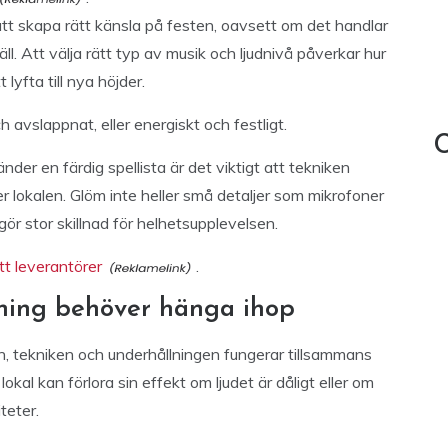
att skapa rätt känsla på festen, oavsett om det handlar
l. Att välja rätt typ av musik och ljudnivå påverkar hur
lyfta till nya höjder.
h avslappnat, eller energiskt och festligt.
C
nder en färdig spellista är det viktigt att tekniken
er lokalen. Glöm inte heller små detaljer som mikrofoner
gör stor skillnad för helhetsupplevelsen.
t leverantörer
.
lning behöver hänga ihop
len, tekniken och underhållningen fungerar tillsammans
kal kan förlora sin effekt om ljudet är dåligt eller om
teter.