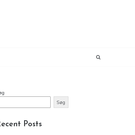
øg
Søg
ecent Posts