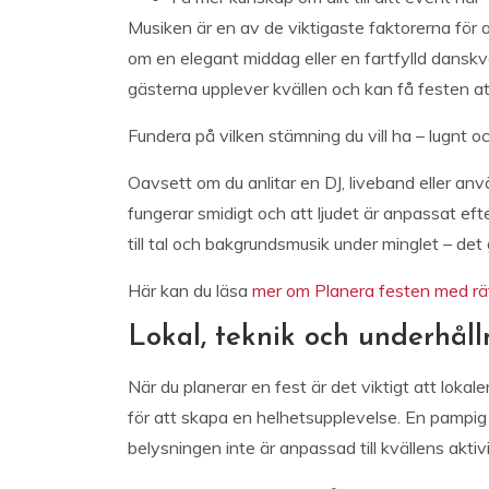
Musiken är en av de viktigaste faktorerna för 
om en elegant middag eller en fartfylld danskväl
gästerna upplever kvällen och kan få festen att 
Fundera på vilken stämning du vill ha – lugnt oc
Oavsett om du anlitar en DJ, liveband eller anvä
fungerar smidigt och att ljudet är anpassat eft
till tal och bakgrundsmusik under minglet – det 
Här kan du läsa
mer om Planera festen med rät
Lokal, teknik och underhål
När du planerar en fest är det viktigt att loka
för att skapa en helhetsupplevelse. En pampig lo
belysningen inte är anpassad till kvällens aktivi