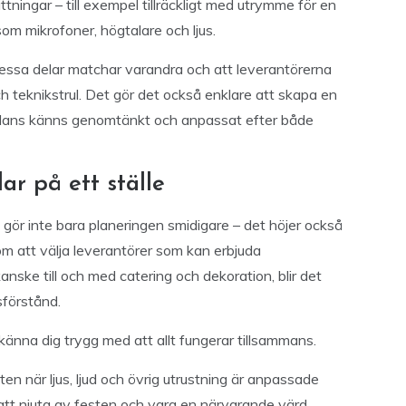
tningar – till exempel tillräckligt med utrymme för en
som mikrofoner, högtalare och ljus.
 dessa delar matchar varandra och att leverantörerna
h teknikstrul. Det gör det också enklare att skapa en
ill dans känns genomtänkt och anpassat efter både
ar på ett ställe
e gör inte bara planeringen smidigare – det höjer också
om att välja leverantörer som kan erbjuda
kanske till och med catering och dekoration, blir det
sförstånd.
känna dig trygg med att allt fungerar tillsammans.
n när ljus, ljud och övrig utrustning är anpassade
att njuta av festen och vara en närvarande värd,