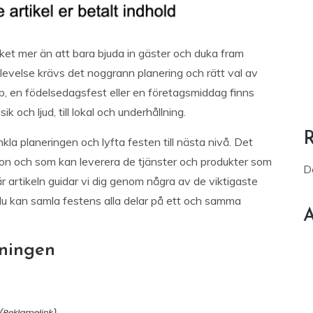
et mer än att bara bjuda in gäster och duka fram
levelse krävs det noggrann planering och rätt val av
op, en födelsedagsfest eller en företagsmiddag finns
k och ljud, till lokal och underhållning.
a planeringen och lyfta festen till nästa nivå. Det
ision och som kan leverera de tjänster och produkter som
D
här artikeln guidar vi dig genom några av de viktigaste
 du kan samla festens alla delar på ett och samma
A
mningen
.