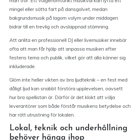
man tror. Ett välgenomtänkt musikval kan lyfta ett
mingel eller sätta fart på dansgolvet, medan
bakgrundsmusik på lagom volym under middagen
bidrar till en trevlig och avslappnad stämning.
Att anlita en professionell DJ eller livemusiker innebär
ofta att man får hjälp att anpassa musiken efter
festens tema och publik, vilket gör att alla känner sig
inkluderade.
Glöm inte heller vikten av bra ljudteknik – en fest med
dåligt ljud kan snabbt förstöra upplevelsen, oavsett
hur bra spellistan är. Därför är det klokt att välja
leverantörer som både förstår musikens betydelse och
har rätt utrustning för lokalen.
Lokal, teknik och underhållning
behöver hänga ihop