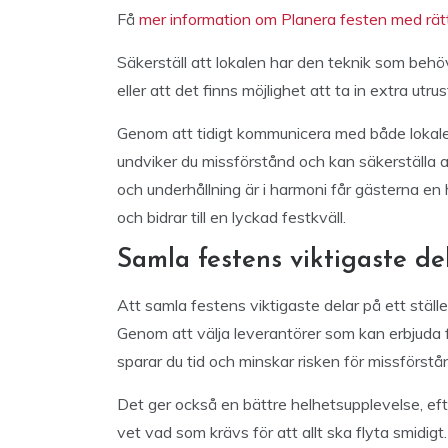
Få
mer information om Planera festen med rätt
Säkerställ att lokalen har den teknik som behöv
eller att det finns möjlighet att ta in extra utru
Genom att tidigt kommunicera med både lokalen
undviker du missförstånd och kan säkerställa att
och underhållning är i harmoni får gästerna en
och bidrar till en lyckad festkväll.
Samla festens viktigaste del
Att samla festens viktigaste delar på ett ställ
Genom att välja leverantörer som kan erbjuda fl
sparar du tid och minskar risken för missförstå
Det ger också en bättre helhetsupplevelse, ef
vet vad som krävs för att allt ska flyta smidigt