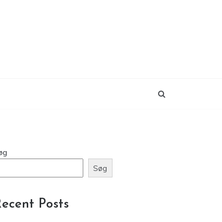
øg
Søg
ecent Posts