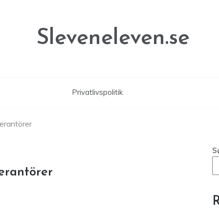
Sleveneleven.se
Privatlivspolitik
erantörer
S
erantörer
R