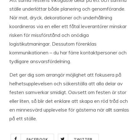
Att samla festens viktigaste delar på ett och samma
ställe underlättar både planering och genomförande.
När mat, dryck, dekorationer och underhållning
koordineras via en eller ett fåtal leverantörer minskar
risken för missförstånd och onödiga
logistikutmaningar. Dessutom förenklas
kommunikationen – du har färre kontaktpersoner och
tydligare ansvarsfördelning.
Det ger dig som arrangör möjlighet att fokusera på
helhetsupplevelsen och säkerställa att alla delar av
festen samverkar smidigt. Oavsett om festen är stor
eller liten, så blir det enklare att skapa en röd tråd och
en minnesvärd upplevelse för gästerna när allt samlas
på ett ställe.
FACEBOOK
TWITTER