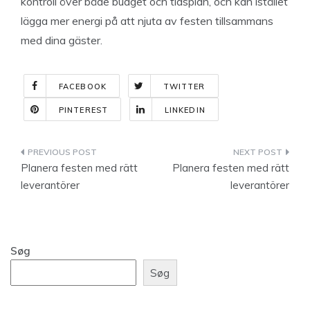
kontroll över både budget och tidsplan, och kan istället
lägga mer energi på att njuta av festen tillsammans
med dina gäster.
FACEBOOK
TWITTER
PINTEREST
LINKEDIN
Indlægsnavigation
Planera festen med rätt
Planera festen med rätt
leverantörer
leverantörer
Søg
Søg