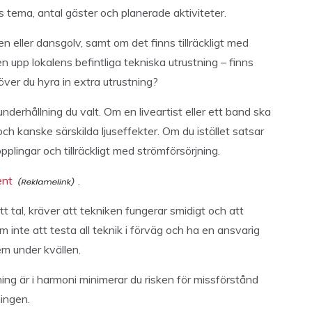
s tema, antal gäster och planerade aktiviteter.
cen eller dansgolv, samt om det finns tillräckligt med
n upp lokalens befintliga tekniska utrustning – finns
över du hyra in extra utrustning?
derhållning du valt. Om en liveartist eller ett band ska
h kanske särskilda ljuseffekter. Om du istället satsar
opplingar och tillräckligt med strömförsörjning.
ent
.
t tal, kräver att tekniken fungerar smidigt och att
inte att testa all teknik i förväg och ha en ansvarig
em under kvällen.
lning är i harmoni minimerar du risken för missförstånd
ingen.