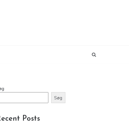
øg
Søg
ecent Posts