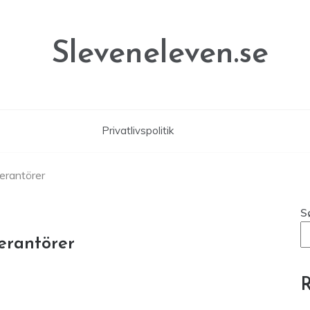
Sleveneleven.se
Privatlivspolitik
erantörer
S
erantörer
R