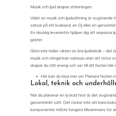
Musik och ljud skapar stämningen
Valet av musik och ljudsättning är avgörande f
satsar på ett liveband, en DJ eller en genomtän
En skicklig leverantör hjälper dig att anpassa
gäster.
Glöm inte heller vikten av bra ljudteknik – det ä
musik och mingel kan samsas utan att störa va
skapar du rätt energi och ser till att festen blir
Här kan du läsa mer
om Planera festen m
Lokal, teknik och underhål
När du planerar en lyckad fest är det avgörande
genomtänkt sätt. Det räcker inte att bara boka
komponenter måste fungera tillsammans för at